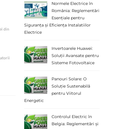
Normele Electrice în
România: Reglementări
Esențiale pentru
Siguranța și Eficiența Instalatiilor
ei din
Electrice
Invertoarele Huawei:
Soluții Avansate pentru
atorii
Sisteme Fotovoltaice
Panouri Solare: O
Soluție Sustenabilă
pentru Viitorul
Energetic
Controlul Electric în
Belgia: Reglementări și