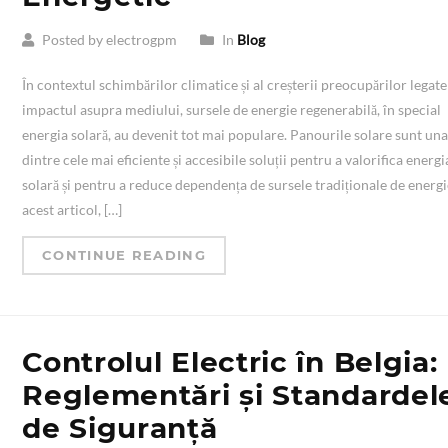
Posted by electrogpm
In
Blog
În contextul schimbărilor climatice și al creșterii preocupărilor legate
impactul asupra mediului, sursele de energie regenerabilă, în special
energia solară, au devenit tot mai populare. Panourile solare sunt un
dintre cele mai eficiente și accesibile soluții pentru a valorifica energi
solară și pentru a reduce dependența de sursele tradiționale de energi
acest articol, […]
CONTINUE READING
Controlul Electric în Belgia:
Reglementări și Standardel
de Siguranță