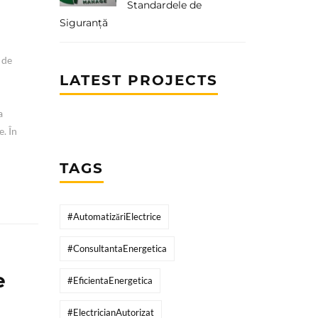
Standardele de
Siguranță
 de
LATEST PROJECTS
a
a
e. În
TAGS
#AutomatizăriElectrice
#ConsultantaEnergetica
e
#EficientaEnergetica
#ElectricianAutorizat