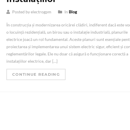
Posted by electrogpm
In
Blog
În construcția și modernizarea oricărei clădiri, indiferent dacă este v
o locuință rezidențială, un birou sau o instalație industrială, planurile
electrice joacă un rol fundamental. Aceste planuri sunt esențiale pen
proiectarea și implementarea unui sistem electric sigur, eficient și c
reglementărilor legale. Ele nu doar că asigură o funcționare corectă a
instalațiilor electrice, dar […]
CONTINUE READING