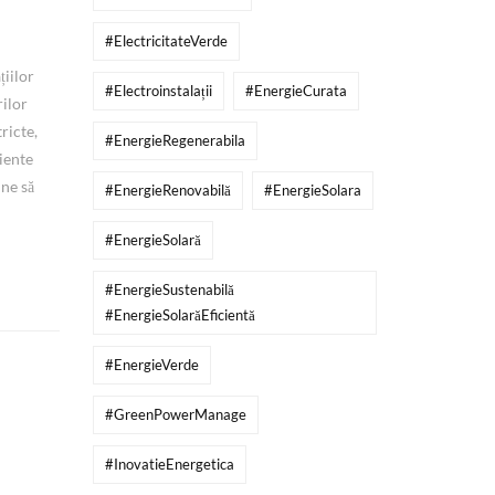
#ElectricitateVerde
țiilor
#Electroinstalații
#EnergieCurata
rilor
ricte,
#EnergieRegenerabila
ciente
une să
#EnergieRenovabilă
#EnergieSolara
#EnergieSolară
#EnergieSustenabilă
#EnergieSolarăEficientă
#EnergieVerde
#GreenPowerManage
#InovatieEnergetica