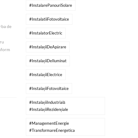
#InstalarePanouriSolare
#InstalatiiFotovoltaice
orba de
#InstalatorElectric
tru
#InstalațiiDeApărare
onform
#InstalațiiDeIluminat
#InstalațiiElectrice
#InstalațiiFotovoltaice
#InstalațiiIndustrială
#InstalațiiRezidențiale
#ManagementEnergie
#TransformareEnergetica