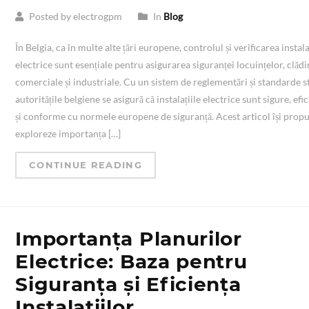
Posted by electrogpm
In
Blog
În Belgia, ca în multe alte țări europene, controlul și verificarea instala
electrice sunt esențiale pentru asigurarea siguranței locuințelor, clădi
comerciale și industriale. Cu un sistem de reglementări și standarde st
autoritățile belgiene se asigură că instalațiile electrice sunt sigure, efi
și conforme cu normele europene de siguranță. Acest articol își prop
exploreze importanța […]
CONTINUE READING
Importanța Planurilor
Electrice: Baza pentru
Siguranța și Eficiența
Instalațiilor