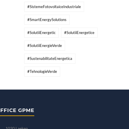
#SistemeFotovoltaiceIndustriale
#SmartEnergySolutions
#SolutiiEnergetic
#SolutiiEnergetice
#SolutiiEnergieVerde
#SustenabilitateEnergetica
#TehnologieVerde
FFICE GPME
1020 Laeken.