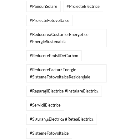
#PanouriSolare
#ProiecteElectrice
#ProiecteFotovoltaice
#ReducereaCosturilorEnergetice
#EnergieSustenabila
#ReducereEmisiiDeCarbon
#ReducereFacturăEnergie
#SistemeFotovoltaiceRezidențiale
#ReparațiiElectrice #InstalareElectrică
#ServiciiElectrice
#SiguranțăElectrică #ReteaElectrică
#SistemeFotovoltaice