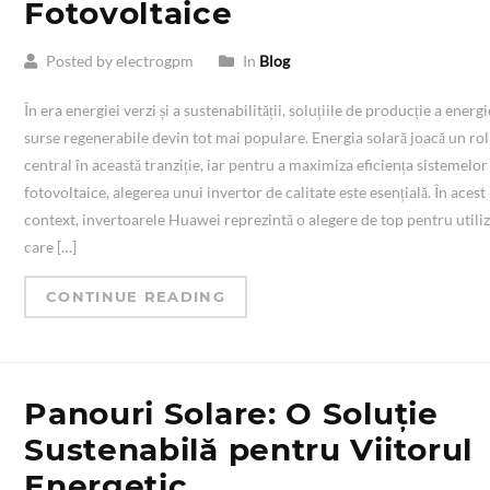
Fotovoltaice
Posted by electrogpm
In
Blog
În era energiei verzi și a sustenabilității, soluțiile de producție a energi
surse regenerabile devin tot mai populare. Energia solară joacă un rol
central în această tranziție, iar pentru a maximiza eficiența sistemelor
fotovoltaice, alegerea unui invertor de calitate este esențială. În acest
context, invertoarele Huawei reprezintă o alegere de top pentru utiliz
care […]
CONTINUE READING
Panouri Solare: O Soluție
Sustenabilă pentru Viitorul
Energetic