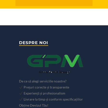
DESPRE NOI
De ce să alegi serviciile noastre?
Prețuri corecte și transparente
Experiență și profesionalism
Livrare la timp și conform specificațiilor
Obține Devizul Tău!