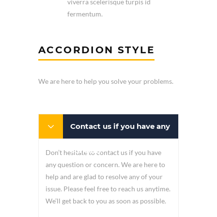
viverra scelerisque turpis id
fermentum.
ACCORDION STYLE
We are here to help you solve your problems.
Contact us if you have any
concern
Don’t hesitate to contact us if you have
any question or concern. We are here to
help and are glad to resolve any of your
issue. Please feel free to reach us anytime.
We’ll get back to you as soon as possible.