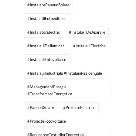
#InstalarePanouriSolare
#InstalatiiFotovoltaice
#InstalatorElectric
#InstalațiiDeApărare
#InstalațiiDeIluminat
#InstalațiiElectrice
#InstalațiiFotovoltaice
#InstalațiiIndustrială #InstalațiiRezidențiale
#ManagementEnergie
#TransformareEnergetica
#PanouriSolare
#ProiecteElectrice
#ProiecteFotovoltaice
#ReducereaCosturilorEnergetice