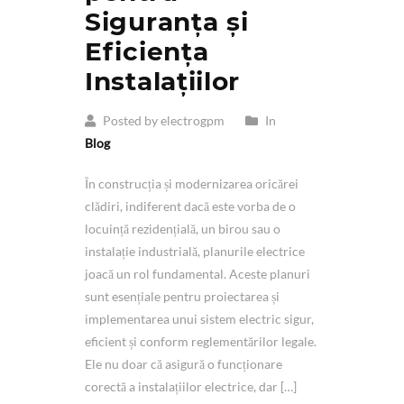
Siguranța și
Eficiența
Instalațiilor
Posted by electrogpm
In
Blog
În construcția și modernizarea oricărei
clădiri, indiferent dacă este vorba de o
locuință rezidențială, un birou sau o
instalație industrială, planurile electrice
joacă un rol fundamental. Aceste planuri
sunt esențiale pentru proiectarea și
implementarea unui sistem electric sigur,
eficient și conform reglementărilor legale.
Ele nu doar că asigură o funcționare
corectă a instalațiilor electrice, dar […]