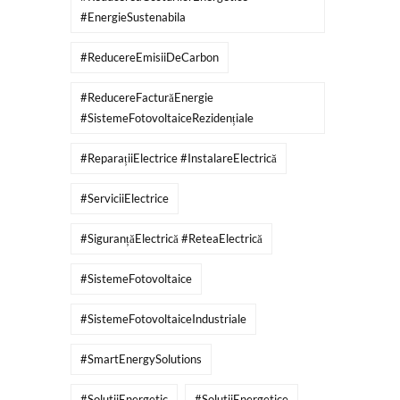
#EnergieSustenabila
#ReducereEmisiiDeCarbon
#ReducereFacturăEnergie
#SistemeFotovoltaiceRezidențiale
#ReparațiiElectrice #InstalareElectrică
#ServiciiElectrice
#SiguranțăElectrică #ReteaElectrică
#SistemeFotovoltaice
#SistemeFotovoltaiceIndustriale
#SmartEnergySolutions
#SolutiiEnergetic
#SolutiiEnergetice