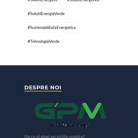
#SolutiiEnergieVerde
#SustenabilitateEnergetica
#TehnologieVerde
DESPRE NOI
De ce să alegi serviciile noastre?