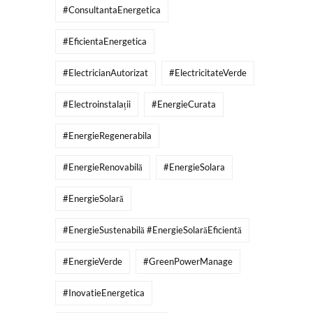
#ConsultantaEnergetica
#EficientaEnergetica
#ElectricianAutorizat
#ElectricitateVerde
#Electroinstalații
#EnergieCurata
#EnergieRegenerabila
#EnergieRenovabilă
#EnergieSolara
#EnergieSolară
#EnergieSustenabilă #EnergieSolarăEficientă
#EnergieVerde
#GreenPowerManage
#InovatieEnergetica