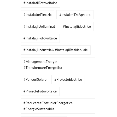
#InstalatiiFotovoltaice
#InstalatorElectric
#InstalațiiDeApărare
#InstalațiiDeIluminat
#InstalațiiElectrice
#InstalațiiFotovoltaice
#InstalațiiIndustrială #InstalațiiRezidențiale
#ManagementEnergie
#TransformareEnergetica
#PanouriSolare
#ProiecteElectrice
#ProiecteFotovoltaice
#ReducereaCosturilorEnergetice
#EnergieSustenabila