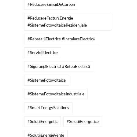
#ReducereEmisiiDeCarbon
#ReducereFacturăEnergie
#SistemeFotovoltaiceRezidențiale
#ReparațiiElectrice #InstalareElectrică
#ServiciiElectrice
#SiguranțăElectrică #ReteaElectrică
#SistemeFotovoltaice
#SistemeFotovoltaiceIndustriale
#SmartEnergySolutions
#SolutiiEnergetic
#SolutiiEnergetice
#SolutiiEnergieVerde