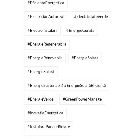
#EficientaEnergetica
#ElectricianAutorizat
#ElectricitateVerde
#Electroinstalații
#EnergieCurata
#EnergieRegenerabila
#EnergieRenovabilă
#EnergieSolara
#EnergieSolară
#EnergieSustenabilă #EnergieSolarăEficientă
#EnergieVerde
#GreenPowerManage
#InovatieEnergetica
#InstalarePanouriSolare