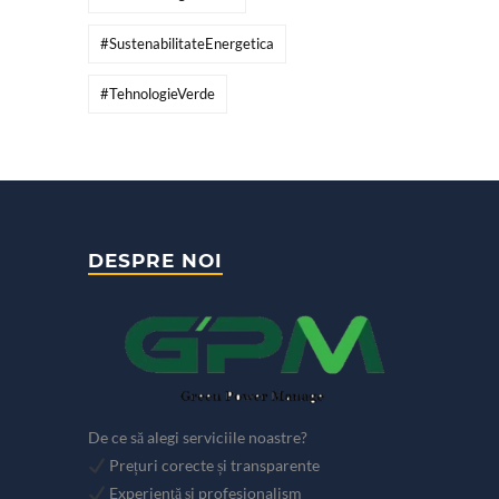
#SustenabilitateEnergetica
#TehnologieVerde
DESPRE NOI
De ce să alegi serviciile noastre?
Prețuri corecte și transparente
Experiență și profesionalism