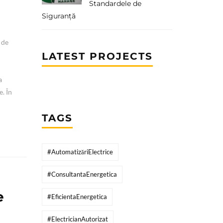
Standardele de
Siguranță
 de
LATEST PROJECTS
a
a
e. În
TAGS
#AutomatizăriElectrice
#ConsultantaEnergetica
e
#EficientaEnergetica
#ElectricianAutorizat