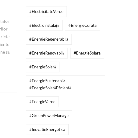
#ElectricitateVerde
țiilor
#Electroinstalații
#EnergieCurata
rilor
ricte,
#EnergieRegenerabila
ciente
une să
#EnergieRenovabilă
#EnergieSolara
#EnergieSolară
#EnergieSustenabilă
#EnergieSolarăEficientă
#EnergieVerde
#GreenPowerManage
#InovatieEnergetica