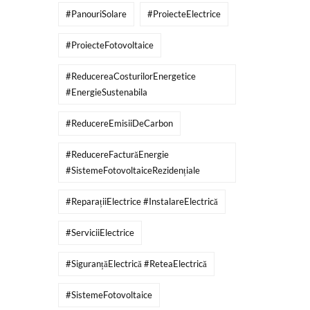
#PanouriSolare
#ProiecteElectrice
#ProiecteFotovoltaice
#ReducereaCosturilorEnergetice
#EnergieSustenabila
#ReducereEmisiiDeCarbon
#ReducereFacturăEnergie
#SistemeFotovoltaiceRezidențiale
#ReparațiiElectrice #InstalareElectrică
#ServiciiElectrice
#SiguranțăElectrică #ReteaElectrică
#SistemeFotovoltaice