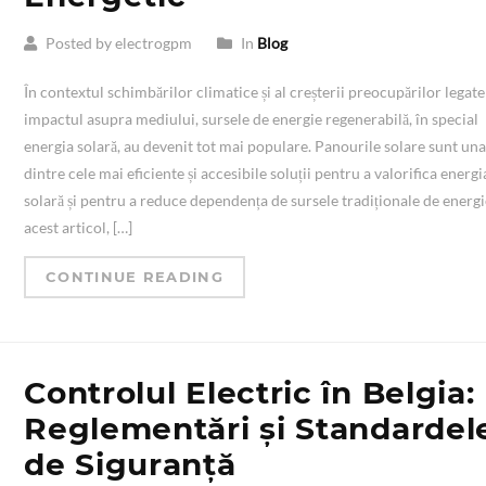
Posted by electrogpm
In
Blog
În contextul schimbărilor climatice și al creșterii preocupărilor legate
impactul asupra mediului, sursele de energie regenerabilă, în special
energia solară, au devenit tot mai populare. Panourile solare sunt un
dintre cele mai eficiente și accesibile soluții pentru a valorifica energi
solară și pentru a reduce dependența de sursele tradiționale de energi
acest articol, […]
CONTINUE READING
Controlul Electric în Belgia:
Reglementări și Standardel
de Siguranță