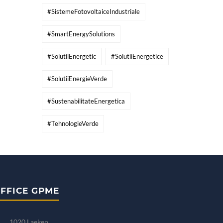
#SistemeFotovoltaiceIndustriale
#SmartEnergySolutions
#SolutiiEnergetic
#SolutiiEnergetice
#SolutiiEnergieVerde
#SustenabilitateEnergetica
#TehnologieVerde
FFICE GPME
1020 Laeken.