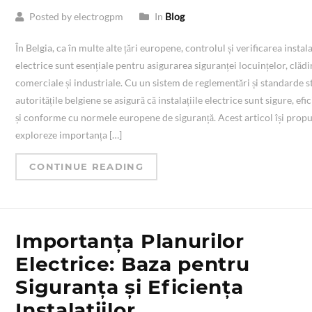
Posted by electrogpm
In
Blog
În Belgia, ca în multe alte țări europene, controlul și verificarea instala
electrice sunt esențiale pentru asigurarea siguranței locuințelor, clădi
comerciale și industriale. Cu un sistem de reglementări și standarde st
autoritățile belgiene se asigură că instalațiile electrice sunt sigure, efi
și conforme cu normele europene de siguranță. Acest articol își prop
exploreze importanța […]
CONTINUE READING
Importanța Planurilor
Electrice: Baza pentru
Siguranța și Eficiența
Instalațiilor