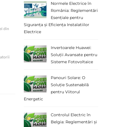
Normele Electrice în
România: Reglementări
Esențiale pentru
Siguranța și Eficiența Instalatiilor
ei din
Electrice
Invertoarele Huawei:
Soluții Avansate pentru
atorii
Sisteme Fotovoltaice
Panouri Solare: O
Soluție Sustenabilă
pentru Viitorul
Energetic
Controlul Electric în
Belgia: Reglementări și